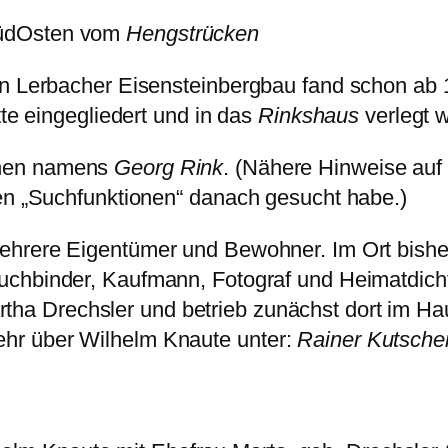
 SüdOsten vom
Hengstrücken
en Lerbacher Eisensteinbergbau fand schon ab 1
tte eingegliedert und in das
Rinkshaus
verlegt 
inen namens
Georg Rink
. (Nähere Hinweise auf 
len „Suchfunktionen“ danach gesucht habe.)
mehrere Eigentümer und Bewohner. Im Ort bish
uchbinder, Kaufmann, Fotograf und Heimatdichte
a Drechsler und betrieb zunächst dort im Hau
hr über Wilhelm Knaute unter:
Rainer Kutsche