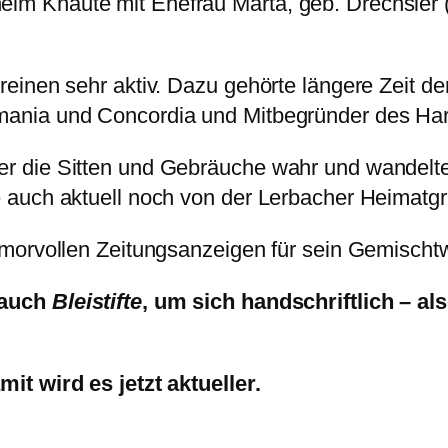
elm Knaute mit Ehefrau Marta, geb. Drechsler 
einen sehr aktiv. Dazu gehörte längere Zeit de
ania und Concordia und Mitbegründer des Har
 die Sitten und Gebräuche wahr und wandelte 
 auch aktuell noch von der Lerbacher Heimatg
umorvollen Zeitungsanzeigen für sein Gemisch
 auch
Bleistifte
, um sich handschriftlich – al
it wird es jetzt aktueller.