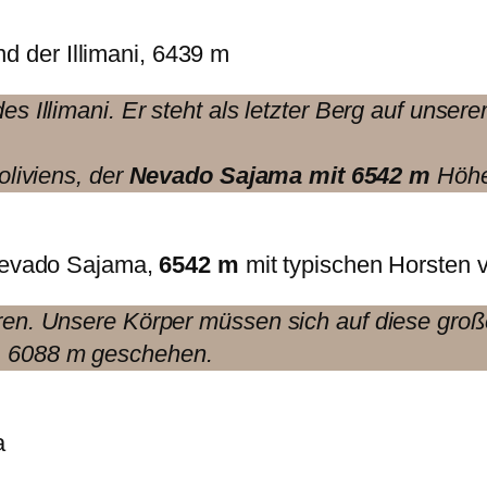
d der Illimani, 6439 m
es Illimani. Er steht als letzter Berg auf unse
oliviens, der
Nevado Sajama mit 6542 m
Höhe
evado Sajama,
6542 m
mit typischen Horsten
ren. Unsere Körper müssen sich auf diese groß
, 6088 m geschehen.
a