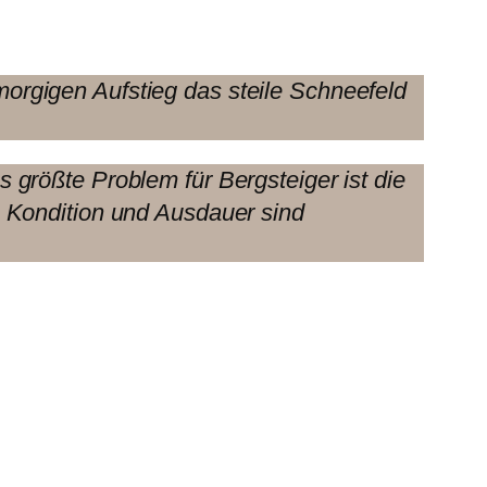
orgigen Aufstieg das steile Schneefeld
größte Problem für Bergsteiger ist die
e Kondition und Ausdauer sind