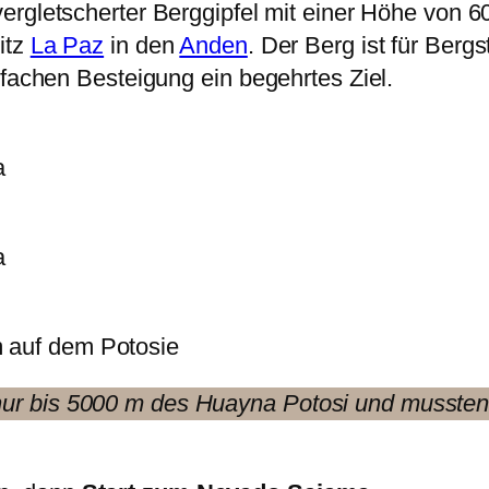
 vergletscherter Berggipfel mit einer Höhe von 
itz
La Paz
in den
Anden
. Der Berg ist für Berg
nfachen Besteigung ein begehrtes Ziel.
a
a
 auf dem Potosie
r bis 5000 m des Huayna Potosi und mussten 