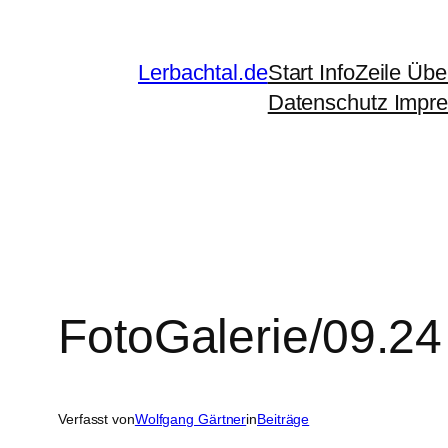
Zum
Inhalt
Lerbachtal.de
Start InfoZeile Üb
springen
Datenschutz Imp
FotoGalerie/09.24 
Verfasst von
Wolfgang Gärtner
in
Beiträge