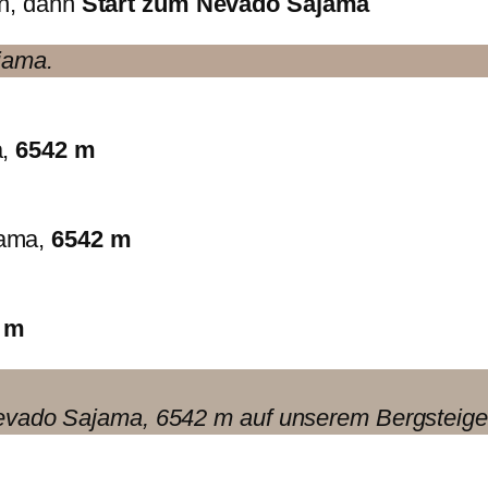
an, dann
Start zum Nevado Sajama
jama.
a,
6542 m
jama,
6542 m
 m
 Nevado Sajama, 6542 m auf unserem Bergste