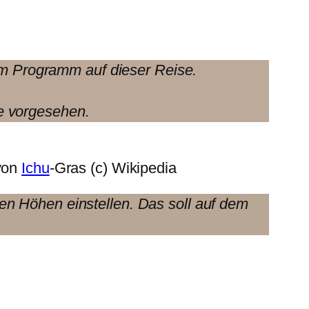
rem Programm auf dieser Reise.
 vorgesehen.
 von
Ichu
-Gras (c) Wikipedia
en Höhen einstellen. Das soll auf dem