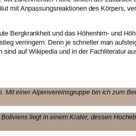
lut mit Anpassungsreaktionen des Körpers, ve
ie akute Bergkrankheit und das Höhenhirn- und 
ieg verringern. Denn je schneller man aufsteigt
n sind auf Wikipedia und in der Fachliteratur a
n. Mit einer Alpenvereinsgruppe bin ich zum Be
t Boliviens liegt in einem Krater, dessen Hocheb