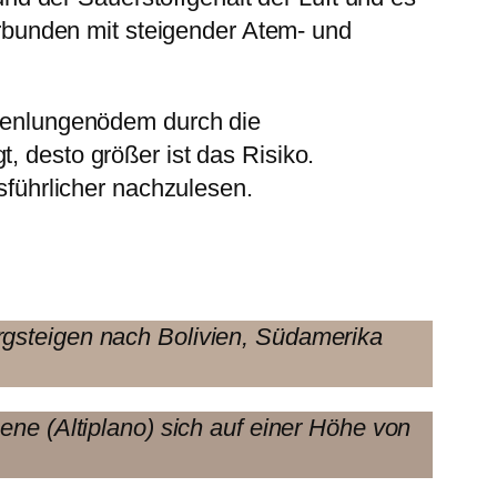
rbunden mit steigender Atem- und
Höhenlungenödem durch die
, desto größer ist das Risiko.
usführlicher nachzulesen.
rgsteigen nach Bolivien, Südamerika
ene (Altiplano) sich auf einer Höhe von