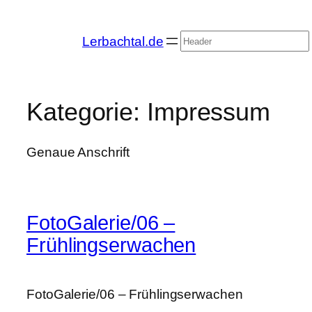
Zum
Inhalt
Suchen
Lerbachtal.de
springen
Kategorie:
Impressum
Genaue Anschrift
FotoGalerie/06 –
Frühlingserwachen
FotoGalerie/06 – Frühlingserwachen